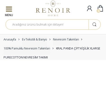
Skip to navigation
Skip to content
0
A
r
a
m
a
:
Anasayfa
Ev Tekstili & Banyo
Nevresim Takımları
100% Pamuklu Nevresim Takımları
KRAL PANDA ÇİFT KİŞİLİK XLARGE
PURECOTTON NEVRESİM TAKIMI