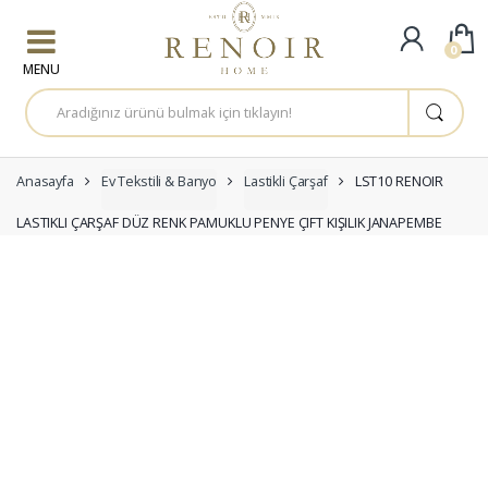
Skip to navigation
Skip to content
0
A
r
a
m
a
:
Anasayfa
Ev Tekstili & Banyo
Lastikli Çarşaf
LST10 RENOIR
LASTIKLI ÇARŞAF DÜZ RENK PAMUKLU PENYE ÇIFT KIŞILIK JANAPEMBE