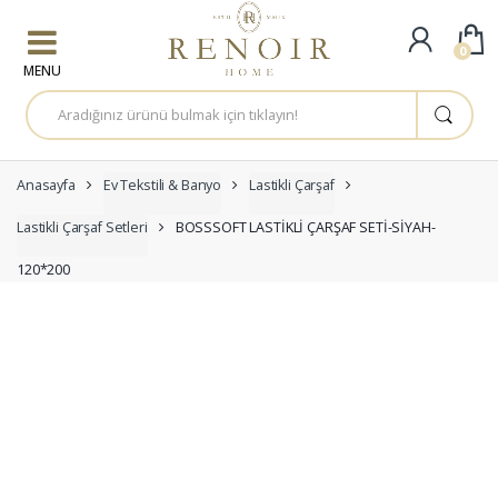
Skip to navigation
Skip to content
0
A
r
a
m
a
:
Anasayfa
Ev Tekstili & Banyo
Lastikli Çarşaf
Lastikli Çarşaf Setleri
BOSSSOFT LASTİKLİ ÇARŞAF SETİ-SİYAH-
120*200