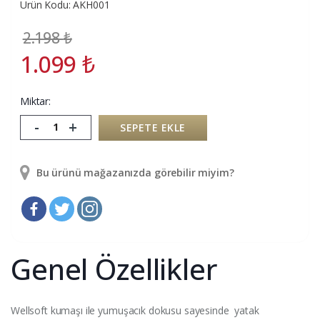
Ürün Kodu: AKH001
2.198
₺
1.099
₺
Miktar:
-
+
SEPETE EKLE
Bu ürünü mağazanızda görebilir miyim?
Genel Özellikler
Wellsoft kumaşı ile yumuşacık dokusu sayesinde yatak