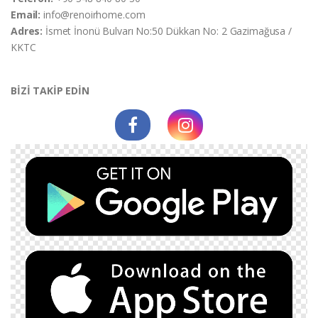
Email:
info@renoirhome.com
Adres:
İsmet İnonü Bulvarı No:50 Dükkan No: 2 Gazimağusa /
KKTC
BİZİ TAKİP EDİN