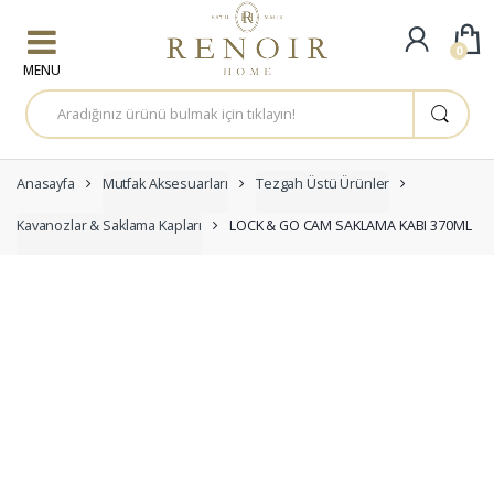
Skip to navigation
Skip to content
0
A
r
a
m
a
:
Anasayfa
Mutfak Aksesuarları
Tezgah Üstü Ürünler
Kavanozlar & Saklama Kapları
LOCK & GO CAM SAKLAMA KABI 370ML