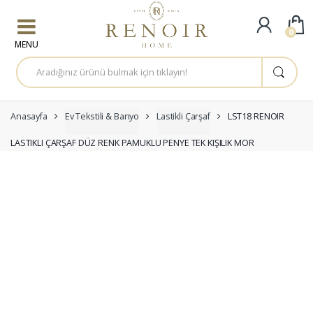
Skip to navigation
Skip to content
0
A
r
a
m
a
:
Anasayfa
Ev Tekstili & Banyo
Lastikli Çarşaf
LST18 RENOIR
LASTIKLI ÇARŞAF DÜZ RENK PAMUKLU PENYE TEK KIŞILIK MOR