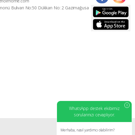
enoirhome.com
İnonü Bulvarı No:50 Dükkan No: 2 Gazimağusa
X
WhatsApp destek ekibimiz
sorularınızı cevaplıyor.
Merhaba, nasıl yardımcı olabilirim?