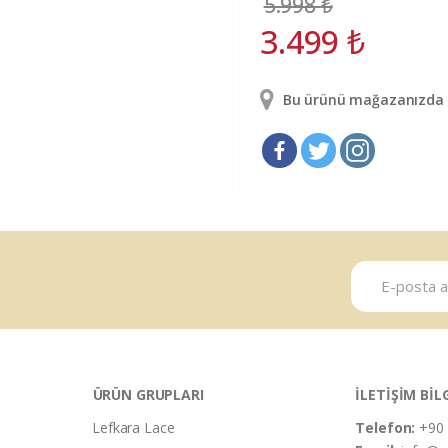
5.998
₺
3.499
₺
Bu ürünü mağazanızda g
ÜRÜN GRUPLARI
İLETİŞİM BİL
Lefkara Lace
Telefon:
+90 