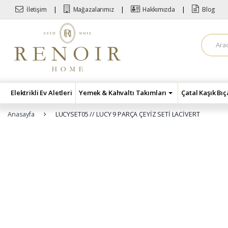
Skip to navigation
Skip to content
İletişim
Mağazalarımız
Hakkımızda
Blog
A
r
a
m
a
:
Elektrikli Ev Aletleri
Yemek & Kahvaltı Takımları
Çatal Kaşık Bı
Anasayfa
LUCYSET05 // LUCY 9 PARÇA ÇEYİZ SETİ LACİVERT