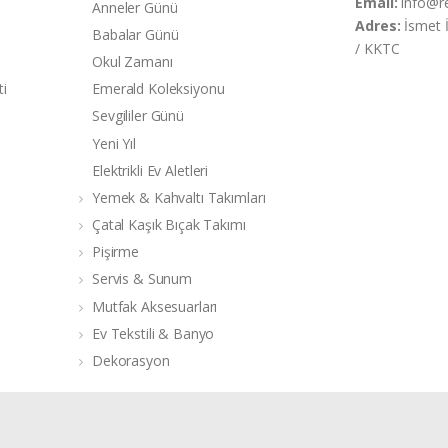
Email:
info@r
Anneler Günü
Adres:
İsmet 
Babalar Günü
/ KKTC
Okul Zamanı
ti
Emerald Koleksiyonu
Sevgililer Günü
Yeni Yıl
Elektrikli Ev Aletleri
Yemek & Kahvaltı Takımları
Çatal Kaşık Bıçak Takımı
Pişirme
Servis & Sunum
Mutfak Aksesuarları
Ev Tekstili & Banyo
Dekorasyon