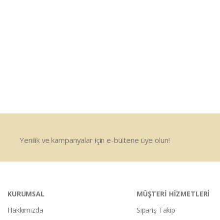
Yenilik ve kampanyalar için e-bültene üye olun!
KURUMSAL
MÜŞTERİ HİZMETLERİ
Hakkımızda
Sipariş Takip