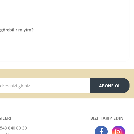
örebilir miyim?
ABONE OL
GİLERİ
BİZİ TAKİP EDİN
548 840 80 30