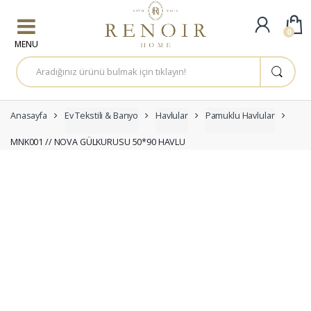
Skip to navigation
Skip to content
0
A
r
a
m
a
:
Anasayfa
Ev Tekstili & Banyo
Havlular
Pamuklu Havlular
MNK001 // NOVA GÜLKURUSU 50*90 HAVLU