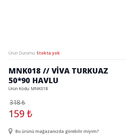
Ürün Durumu:
Stokta yok
MNK018 // VİVA TURKUAZ
50*90 HAVLU
Ürün Kodu: MNK018
318
₺
159
₺
Bu ürünü mağazanızda görebilir miyim?