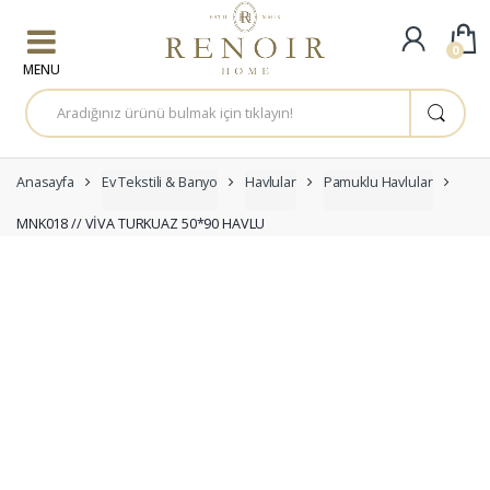
Skip to navigation
Skip to content
0
A
r
a
m
a
:
Anasayfa
Ev Tekstili & Banyo
Havlular
Pamuklu Havlular
MNK018 // VİVA TURKUAZ 50*90 HAVLU