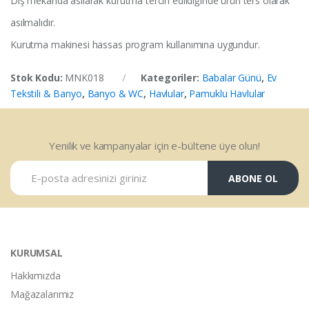
Dış mekanda asılarak kurutma tercih edildiğinde ürün ters olarak
asılmalıdır.
Kurutma makinesi hassas program kullanımına uygundur.
Stok Kodu:
MNK018
Kategoriler:
Babalar Günü
,
Ev
Tekstili & Banyo
,
Banyo & WC
,
Havlular
,
Pamuklu Havlular
Yenilik ve kampanyalar için e-bültene üye olun!
ABONE OL
KURUMSAL
Hakkımızda
Mağazalarımız