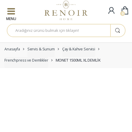
Skip to navigation
Skip to content
0
A
r
a
m
a
:
Anasayfa
Servis & Sunum
Çay & Kahve Servisi
Frenchpress ve Demlikler
MONET 1500ML XL DEMLİK