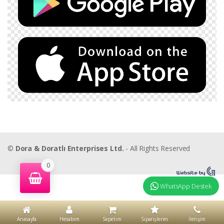
©
Dora & Doratlı Enterprises Ltd.
- All Rights Reserved
0
WhatsApp Destek
Anasayfa
Hesabım
Sepetim
Siparişlerim
İletişim