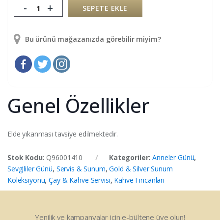
-
+
SEPETE EKLE
Bu ürünü mağazanızda görebilir miyim?
Genel Özellikler
Elde yıkanması tavsiye edilmektedir.
Stok Kodu:
Q96001410
Kategoriler:
Anneler Günü
,
Sevgililer Günü
,
Servis & Sunum
,
Gold & Silver Sunum
Koleksiyonu
,
Çay & Kahve Servisi
,
Kahve Fincanları
Yenilik ve kampanyalar için e-bültene üye olun!