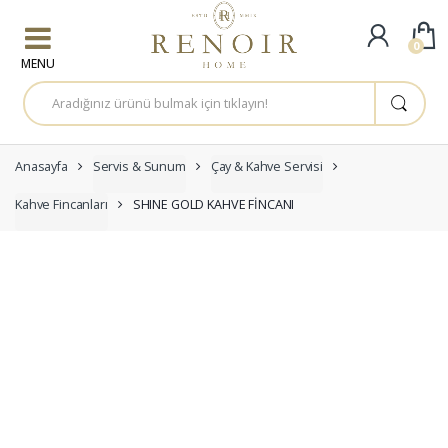
Skip to navigation
Skip to content
0
A
r
a
m
a
:
Anasayfa
Servis & Sunum
Çay & Kahve Servisi
Kahve Fincanları
SHINE GOLD KAHVE FİNCANI