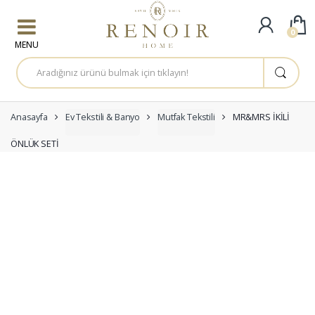
Skip to navigation
Skip to content
0
A
r
a
m
a
:
Anasayfa
Ev Tekstili & Banyo
Mutfak Tekstili
MR&MRS İKİLİ
ÖNLÜK SETİ