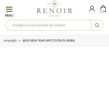
Skip to navigation
Skip to content
0
A
r
a
m
a
:
Anasayfa
MUG NEW YEAR ARİCTOCRATE 400ML