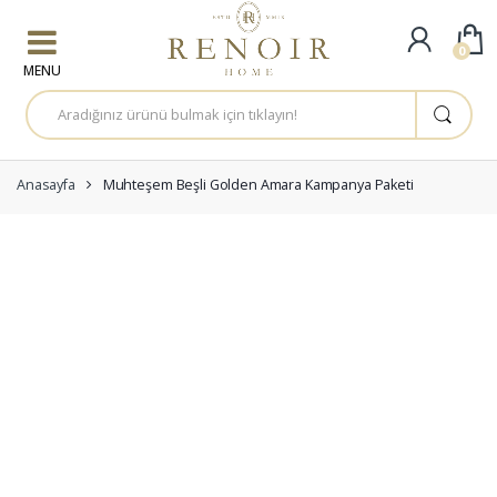
Skip to navigation
Skip to content
0
A
r
a
m
a
:
Anasayfa
Muhteşem Beşli Golden Amara Kampanya Paketi