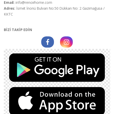
Email:
info@renoirhome.com
Adres:
İsmet İnonü Bulvarı No:50 Dükkan No: 2 Gazimağusa /
KKTC
BİZİ TAKİP EDİN