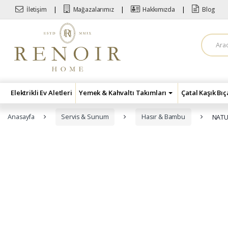
Skip to navigation
Skip to content
İletişim
Mağazalarımız
Hakkımızda
Blog
A
r
a
m
a
:
Elektrikli Ev Aletleri
Yemek & Kahvaltı Takımları
Çatal Kaşık Bı
Anasayfa
Servis & Sunum
Hasır & Bambu
NATU