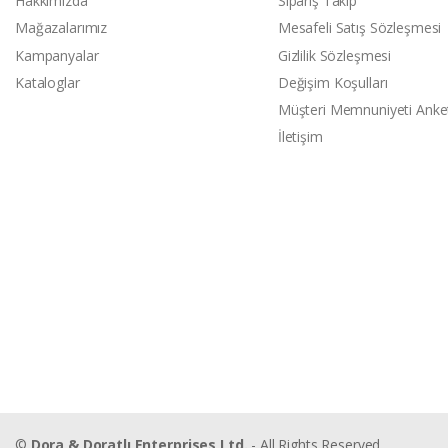
Hakkımızda
Sipariş Takip
Mağazalarımız
Mesafeli Satış Sözleşmesi
Kampanyalar
Gizlilik Sözleşmesi
Kataloglar
Değişim Koşulları
Müşteri Memnuniyeti Anke
İletişim
©
Dora & Doratlı Enterprises Ltd.
- All Rights Reserved