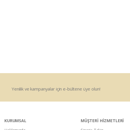
Yenilik ve kampanyalar için e-bültene üye olun!
KURUMSAL
MÜŞTERİ HİZMETLERİ