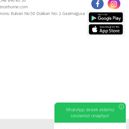
548 840 80 30
enoirhome.com
İnonü Bulvarı No:50 Dükkan No: 2 Gazimağusa
X
WhatsApp destek ekibimiz
sorularınızı cevaplıyor.