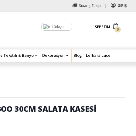
Sipariş Takip
GİRİŞ
Türkçe
SEPETIM
0
Ev Tekstili & Banyo
Dekorasyon
Blog
Lefkara Lace
OO 30CM SALATA KASESİ