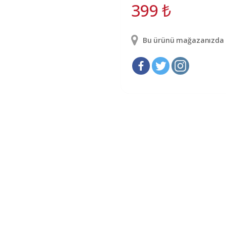
399
₺
Bu ürünü mağazanızda g