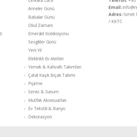
Lefkara Lace
Telefon:
+90 
Email:
info@r
Anneler Günü
Adres:
İsmet 
Babalar Günü
/ KKTC
Okul Zamanı
ti
Emerald Koleksiyonu
Sevgililer Günü
Yeni Yıl
Elektrikli Ev Aletleri
Yemek & Kahvaltı Takımları
Çatal Kaşık Bıçak Takımı
Pişirme
Servis & Sunum
Mutfak Aksesuarları
Ev Tekstili & Banyo
Dekorasyon