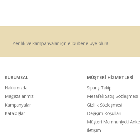
Yenilik ve kampanyalar için e-bültene üye olun!
KURUMSAL
MÜŞTERİ HİZMETLERİ
Hakkımızda
Sipariş Takip
Mağazalarımız
Mesafeli Satış Sözleşmesi
Kampanyalar
Gizlilik Sözleşmesi
Kataloglar
Değişim Koşulları
Müşteri Memnuniyeti Anke
İletişim