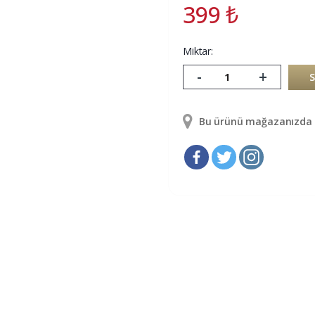
399
₺
Miktar:
-
+
Bu ürünü mağazanızda g