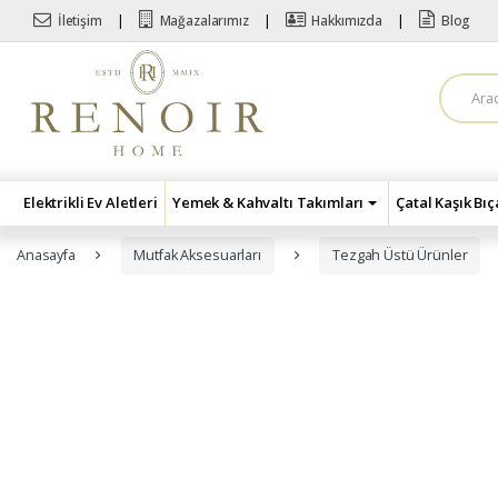
Skip to navigation
Skip to content
İletişim
Mağazalarımız
Hakkımızda
Blog
A
r
a
m
a
:
Elektrikli Ev Aletleri
Yemek & Kahvaltı Takımları
Çatal Kaşık Bı
Anasayfa
Mutfak Aksesuarları
Tezgah Üstü Ürünler