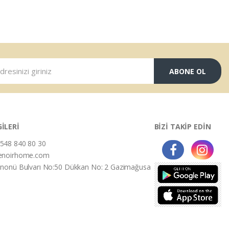
ABONE OL
GİLERİ
BİZİ TAKİP EDİN
548 840 80 30
enoirhome.com
İnonü Bulvarı No:50 Dükkan No: 2 Gazimağusa