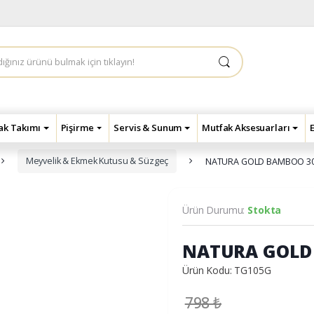
çak Takımı
Pişirme
Servis & Sunum
Mutfak Aksesuarları
Meyvelik & Ekmek Kutusu & Süzgeç
NATURA GOLD BAMBOO 30
Ürün Durumu:
Stokta
NATURA GOLD
Ürün Kodu: TG105G
798
₺