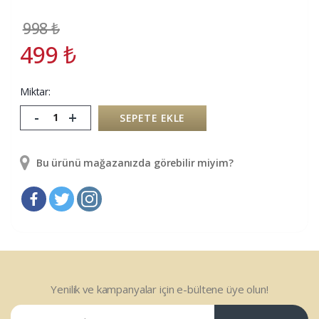
998
₺
499
₺
Miktar:
-
+
SEPETE EKLE
Bu ürünü mağazanızda görebilir miyim?
Yenilik ve kampanyalar için e-bültene üye olun!