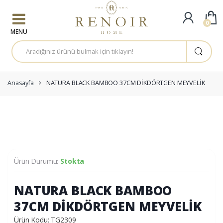
Skip to navigation
Skip to content
0
A
r
a
m
a
:
Anasayfa
NATURA BLACK BAMBOO 37CM DİKDÖRTGEN MEYVELİK
Ürün Durumu:
Stokta
NATURA BLACK BAMBOO
37CM DİKDÖRTGEN MEYVELİK
Ürün Kodu: TG2309