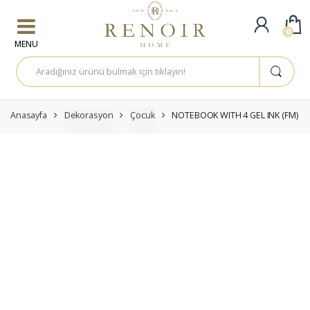
Skip to navigation
Skip to content
0
A
r
a
m
a
:
Anasayfa
Dekorasyon
Çocuk
NOTEBOOK WITH 4 GEL INK (FM)