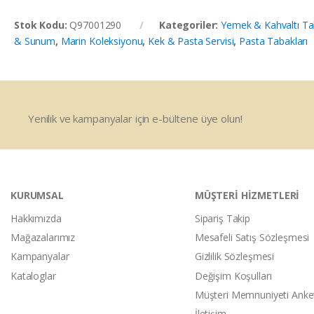
Stok Kodu:
Q97001290
Kategoriler:
Yemek & Kahvaltı Ta
& Sunum
,
Marin Koleksiyonu
,
Kek & Pasta Servisi
,
Pasta Tabakları
Yenilik ve kampanyalar için e-bültene üye olun!
KURUMSAL
MÜŞTERİ HİZMETLERİ
Hakkımızda
Sipariş Takip
Mağazalarımız
Mesafeli Satış Sözleşmesi
Kampanyalar
Gizlilik Sözleşmesi
Kataloglar
Değişim Koşulları
Müşteri Memnuniyeti Anke
İletişim