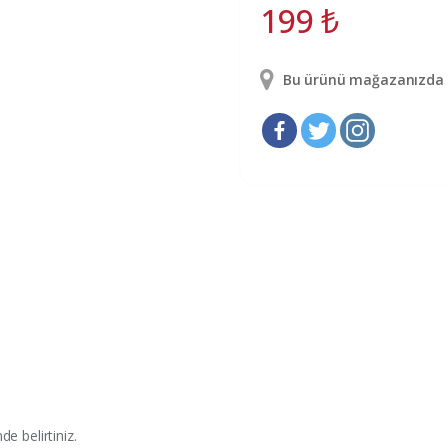
199
₺
Bu ürünü mağazanızda g
e belirtiniz.