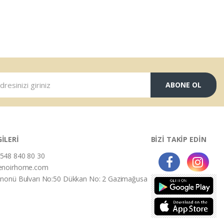
ABONE OL
GİLERİ
BİZİ TAKİP EDİN
548 840 80 30
enoirhome.com
İnonü Bulvarı No:50 Dükkan No: 2 Gazimağusa