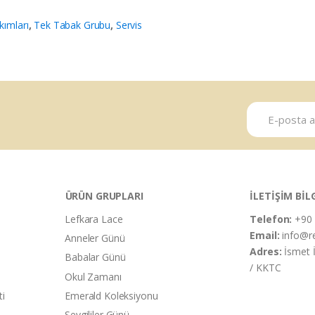
kımları
,
Tek Tabak Grubu
,
Servis
ÜRÜN GRUPLARI
İLETİŞİM BİL
Lefkara Lace
Telefon:
+90 
Email:
info@r
Anneler Günü
Adres:
İsmet 
Babalar Günü
/ KKTC
Okul Zamanı
ti
Emerald Koleksiyonu
Sevgililer Günü