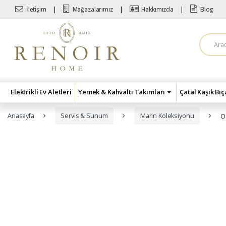
Skip to navigation
Skip to content
İletişim
Mağazalarımız
Hakkımızda
Blog
A
r
a
m
a
:
Elektrikli Ev Aletleri
Yemek & Kahvaltı Takımları
Çatal Kaşık Bı
Anasayfa
Servis & Sunum
Marin Koleksiyonu
O