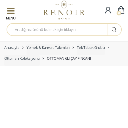
Skip to navigation
Skip to content
0
A
r
a
m
a
:
Anasayfa
Yemek & Kahvaltı Takımları
Tek Tabak Grubu
Ottoman Koleksiyonu
OTTOMAN 6LI ÇAY FİNCANI