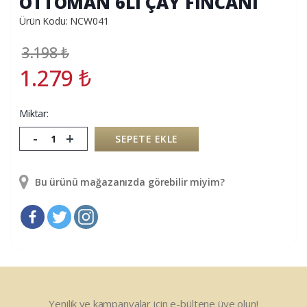
OTTOMAN 6LI ÇAY FİNCANI
Ürün Kodu: NCW041
3.198
₺
1.279
₺
Miktar:
-
+
SEPETE EKLE
Bu ürünü mağazanızda görebilir miyim?
Yenilik ve kampanyalar için e-bültene üye olun!