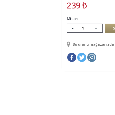
239
₺
Miktar:
-
+
Bu ürünü mağazanızda g