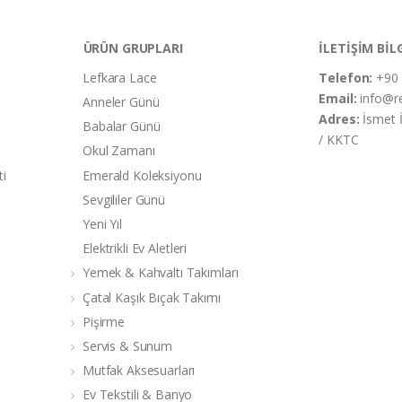
ÜRÜN GRUPLARI
İLETİŞİM BİL
Lefkara Lace
Telefon:
+90 
Email:
info@r
Anneler Günü
Adres:
İsmet 
Babalar Günü
/ KKTC
Okul Zamanı
ti
Emerald Koleksiyonu
Sevgililer Günü
Yeni Yıl
Elektrikli Ev Aletleri
Yemek & Kahvaltı Takımları
Çatal Kaşık Bıçak Takımı
Pişirme
Servis & Sunum
Mutfak Aksesuarları
Ev Tekstili & Banyo