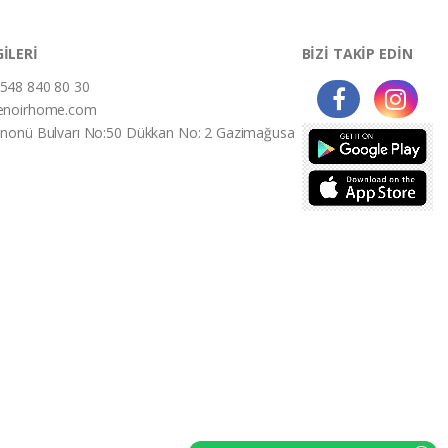
GİLERİ
BİZİ TAKİP EDİN
548 840 80 30
enoirhome.com
İnonü Bulvarı No:50 Dükkan No: 2 Gazimağusa