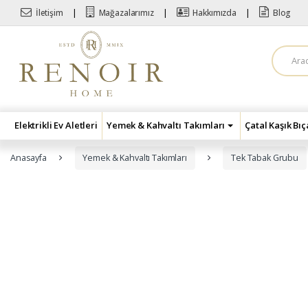
Skip to navigation
Skip to content
İletişim
Mağazalarımız
Hakkımızda
Blog
A
r
a
m
a
:
Elektrikli Ev Aletleri
Yemek & Kahvaltı Takımları
Çatal Kaşık Bı
Anasayfa
Yemek & Kahvaltı Takımları
Tek Tabak Grubu