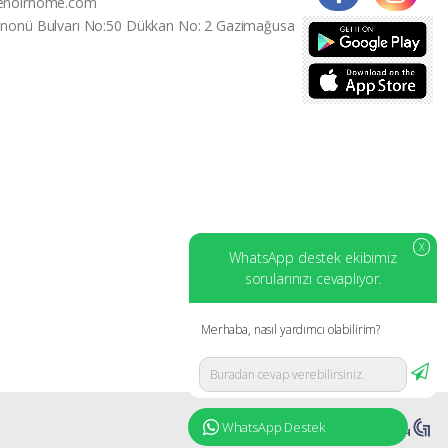
enoirhome.com
İnonü Bulvarı No:50 Dükkan No: 2 Gazimağusa
X
WhatsApp destek ekibimiz
sorularınızı cevaplıyor.
Merhaba, nasıl yardımcı olabilirim?
WhatsApp Destek