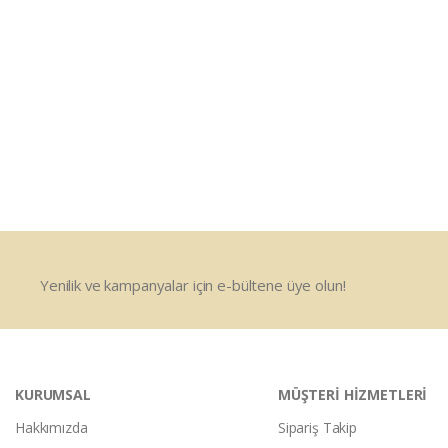
Yenilik ve kampanyalar için e-bültene üye olun!
KURUMSAL
MÜŞTERİ HİZMETLERİ
Hakkımızda
Sipariş Takip