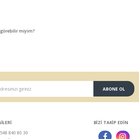
örebilir miyim?
ABONE OL
GİLERİ
BİZİ TAKİP EDİN
548 840 80 30