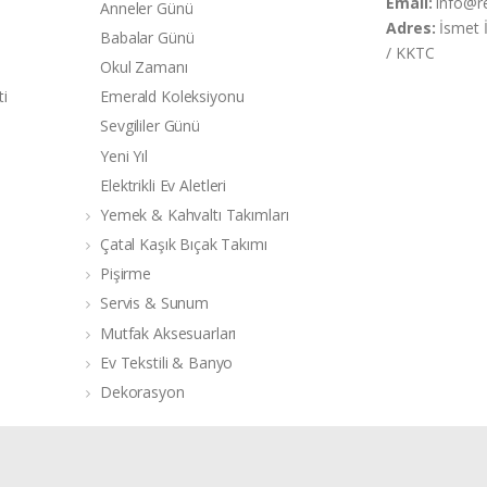
Email:
info@r
Anneler Günü
Adres:
İsmet 
Babalar Günü
/ KKTC
Okul Zamanı
ti
Emerald Koleksiyonu
Sevgililer Günü
Yeni Yıl
Elektrikli Ev Aletleri
Yemek & Kahvaltı Takımları
Çatal Kaşık Bıçak Takımı
Pişirme
Servis & Sunum
Mutfak Aksesuarları
Ev Tekstili & Banyo
Dekorasyon