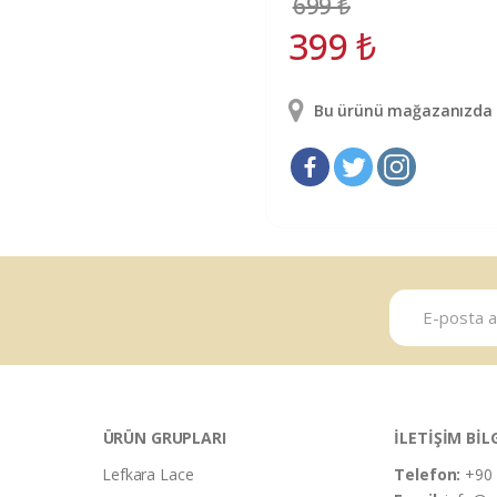
699
₺
399
₺
Bu ürünü mağazanızda g
ÜRÜN GRUPLARI
İLETİŞİM BİL
Lefkara Lace
Telefon:
+90 