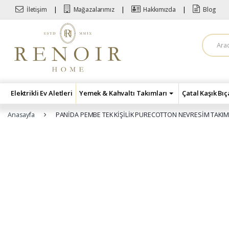
Skip to navigation
Skip to content
İletişim
Mağazalarımız
Hakkımızda
Blog
A
r
a
m
a
:
Elektrikli Ev Aletleri
Yemek & Kahvaltı Takımları
Çatal Kaşık Bı
Anasayfa
PANİDA PEMBE TEK KİŞİLİK PURECOTTON NEVRESİM TAKIM