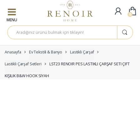
Skip to navigation
Skip to content
0
A
r
a
m
a
:
Anasayfa
Ev Tekstili & Banyo
Lastikli Çarşaf
Lastikli Çarşaf Setleri
LST23 RENOIR PES LASTIKLI ÇARŞAF SETI ÇIFT
KIŞILIK B&W HOOK SIYAH