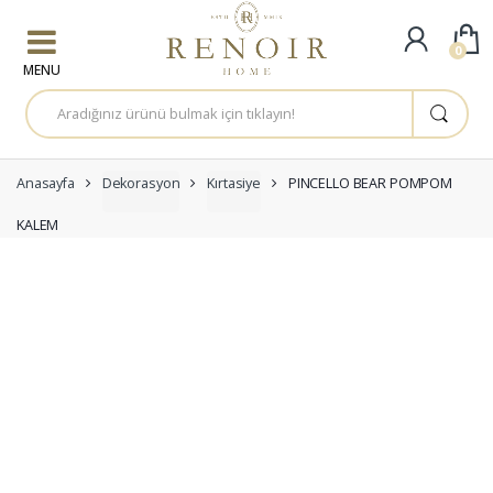
Skip to navigation
Skip to content
0
A
r
a
m
a
:
Anasayfa
Dekorasyon
Kırtasiye
PINCELLO BEAR POMPOM
KALEM