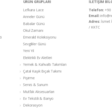
ÜRÜN GRUPLARI
İLETİŞİM BİL
Lefkara Lace
Telefon:
+90 
Email:
info@r
Anneler Günü
Adres:
İsmet 
Babalar Günü
/ KKTC
Okul Zamanı
ti
Emerald Koleksiyonu
Sevgililer Günü
Yeni Yıl
Elektrikli Ev Aletleri
Yemek & Kahvaltı Takımları
Çatal Kaşık Bıçak Takımı
Pişirme
Servis & Sunum
Mutfak Aksesuarları
Ev Tekstili & Banyo
Dekorasyon