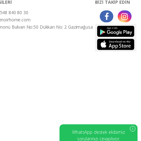
GİLERİ
BİZİ TAKİP EDİN
548 840 80 30
enoirhome.com
İnonü Bulvarı No:50 Dükkan No: 2 Gazimağusa
X
WhatsApp destek ekibimiz
sorularınızı cevaplıyor.