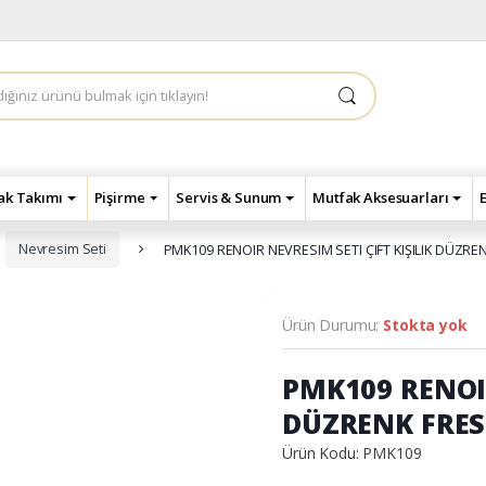
çak Takımı
Pişirme
Servis & Sunum
Mutfak Aksesuarları
Nevresim Seti
PMK109 RENOIR NEVRESIM SETI ÇIFT KIŞILIK DÜZR
Ürün Durumu:
Stokta yok
PMK109 RENOIR
DÜZRENK FRES
Ürün Kodu: PMK109