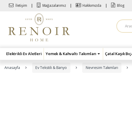
Skip to navigation
Skip to content
İletişim
Mağazalarımız
Hakkımızda
Blog
A
r
a
m
a
:
Elektrikli Ev Aletleri
Yemek & Kahvaltı Takımları
Çatal Kaşık Bı
Anasayfa
Ev Tekstili & Banyo
Nevresim Takımları