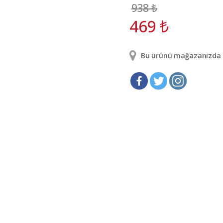
938
₺
469
₺
Bu ürünü mağazanızda g