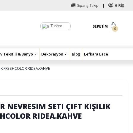
Sipariş Takip
GİRİŞ
Türkçe
SEPETIM
0
Ev Tekstili & Banyo
Dekorasyon
Blog
Lefkara Lace
ENK FRESHCOLOR RIDEA.KAHVE
 NEVRESIM SETI ÇIFT KIŞILIK
HCOLOR RIDEA.KAHVE