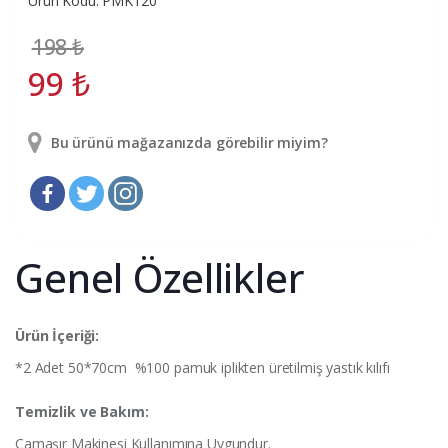
Ürün Kodu: PMK120
198
₺
99
₺
Bu ürünü mağazanızda görebilir miyim?
Genel Özellikler
Ürün İçeriği:
*2 Adet 50*70cm %100 pamuk iplikten üretilmiş yastık kılıfı
Temizlik ve Bakım:
Çamaşır Makinesi Kullanımına Uygundur.