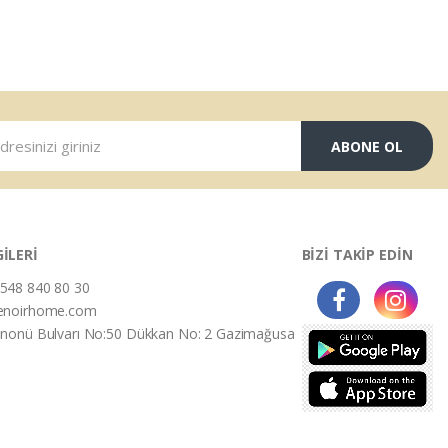
ABONE OL
GİLERİ
BİZİ TAKİP EDİN
548 840 80 30
enoirhome.com
İnonü Bulvarı No:50 Dükkan No: 2 Gazimağusa