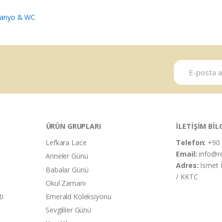
anyo & WC
ÜRÜN GRUPLARI
İLETİŞİM BİL
Lefkara Lace
Telefon:
+90 
Email:
info@r
Anneler Günü
Adres:
İsmet 
Babalar Günü
/ KKTC
Okul Zamanı
ti
Emerald Koleksiyonu
Sevgililer Günü