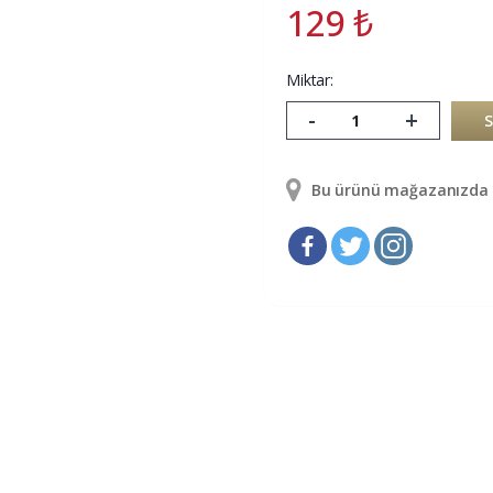
129
₺
Miktar:
-
+
Bu ürünü mağazanızda g