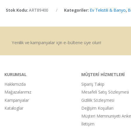
Stok Kodu:
ART89400
Kategoriler:
Ev Tekstili & Banyo
,
B
Yenilik ve kampanyalar için e-bültene üye olun!
KURUMSAL
MÜŞTERİ HİZMETLERİ
Hakkımızda
Sipariş Takip
Mağazalarımız
Mesafeli Satış Sözleşmesi
Kampanyalar
Gizlilik Sözleşmesi
Kataloglar
Değişim Koşulları
Müşteri Memnuniyeti Anke
İletişim