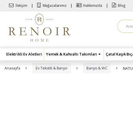
Skip to navigation
Skip to content
İletişim
Mağazalarımız
Hakkımızda
Blog
A
r
a
m
a
:
Elektrikli Ev Aletleri
Yemek & Kahvaltı Takımları
Çatal Kaşık Bı
Anasayfa
Ev Tekstili & Banyo
Banyo & WC
NATUR