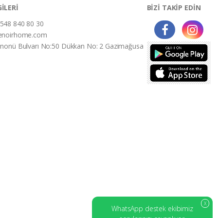
GİLERİ
BİZİ TAKİP EDİN
548 840 80 30
enoirhome.com
İnonü Bulvarı No:50 Dükkan No: 2 Gazimağusa
X
WhatsApp destek ekibimiz