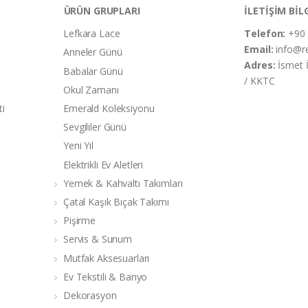
ÜRÜN GRUPLARI
İLETİŞİM BİL
Lefkara Lace
Telefon:
+90 
Email:
info@r
Anneler Günü
Adres:
İsmet 
Babalar Günü
/ KKTC
Okul Zamanı
ti
Emerald Koleksiyonu
Sevgililer Günü
Yeni Yıl
Elektrikli Ev Aletleri
Yemek & Kahvaltı Takımları
Çatal Kaşık Bıçak Takımı
Pişirme
Servis & Sunum
Mutfak Aksesuarları
Ev Tekstili & Banyo
Dekorasyon