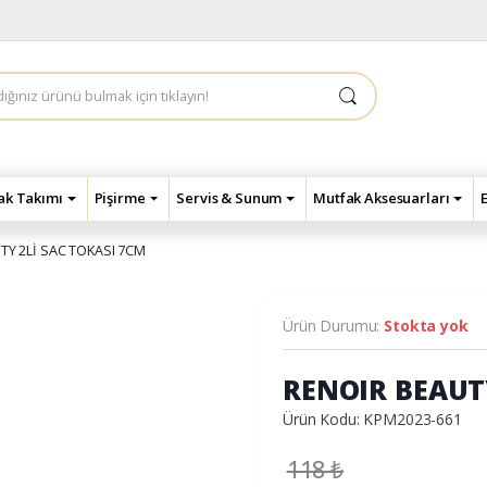
çak Takımı
Pişirme
Servis & Sunum
Mutfak Aksesuarları
TY 2Lİ SAC TOKASI 7CM
Ürün Durumu:
Stokta yok
RENOIR BEAUT
Ürün Kodu: KPM2023-661
118
₺