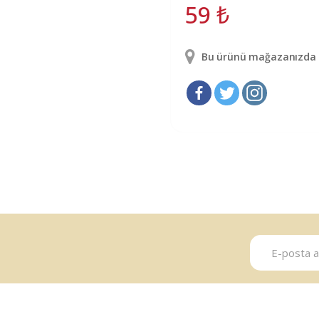
59
₺
Bu ürünü mağazanızda g