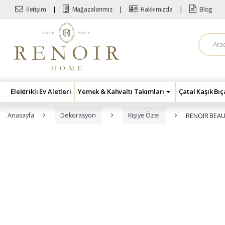
Skip to navigation
Skip to content
İletişim
Mağazalarımız
Hakkımızda
Blog
A
r
a
m
a
:
Elektrikli Ev Aletleri
Yemek & Kahvaltı Takımları
Çatal Kaşık Bı
Anasayfa
Dekorasyon
Kişiye Özel
RENOIR BEAU