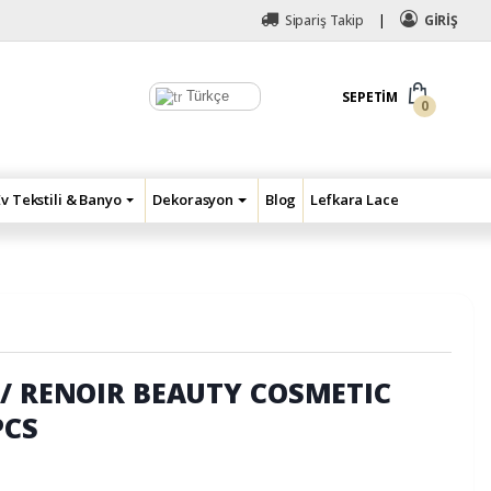
Sipariş Takip
GİRİŞ
Türkçe
SEPETIM
0
Ev Tekstili & Banyo
Dekorasyon
Blog
Lefkara Lace
// RENOIR BEAUTY COSMETIC
PCS