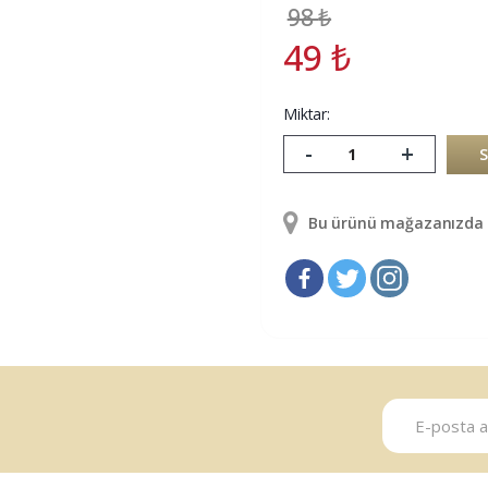
98
₺
49
₺
Miktar:
-
+
Bu ürünü mağazanızda g