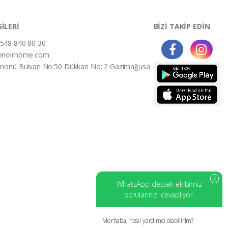
GİLERİ
BİZİ TAKİP EDİN
548 840 80 30
enoirhome.com
İnonü Bulvarı No:50 Dükkan No: 2 Gazimağusa
X
WhatsApp destek ekibimiz
sorularınızı cevaplıyor.
Merhaba, nasıl yardımcı olabilirim?