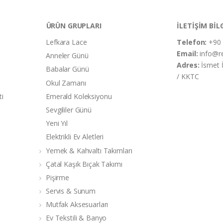
ÜRÜN GRUPLARI
İLETİŞİM BİL
Lefkara Lace
Telefon:
+90 
Email:
info@r
Anneler Günü
Adres:
İsmet 
Babalar Günü
/ KKTC
Okul Zamanı
ti
Emerald Koleksiyonu
Sevgililer Günü
Yeni Yıl
Elektrikli Ev Aletleri
Yemek & Kahvaltı Takımları
Çatal Kaşık Bıçak Takımı
Pişirme
Servis & Sunum
Mutfak Aksesuarları
Ev Tekstili & Banyo