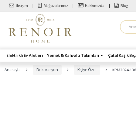
Skip to navigation
Skip to content
İletişim
Mağazalarımız
Hakkımızda
Blog
A
r
a
m
a
:
Elektrikli Ev Aletleri
Yemek & Kahvaltı Takımları
Çatal Kaşık Bı
Anasayfa
Dekorasyon
Kişiye Özel
KPM2024-136