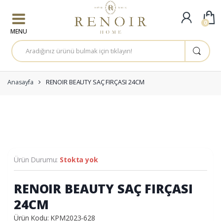
Skip to navigation
Skip to content
0
A
r
a
m
a
:
Anasayfa
RENOIR BEAUTY SAÇ FIRÇASI 24CM
Ürün Durumu:
Stokta yok
RENOIR BEAUTY SAÇ FIRÇASI
24CM
Ürün Kodu: KPM2023-628