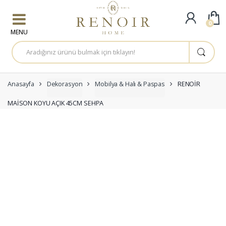
Skip to navigation
Skip to content
0
A
r
a
m
a
:
Anasayfa
Dekorasyon
Mobilya & Halı & Paspas
RENOİR
MAİSON KOYU AÇIK 45CM SEHPA