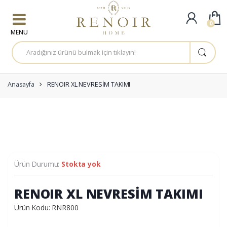
Skip to navigation
Skip to content
0
A
r
a
m
a
:
Anasayfa
RENOIR XL NEVRESİM TAKIMI
Ürün Durumu:
Stokta yok
RENOIR XL NEVRESİM TAKIMI
Ürün Kodu: RNR800