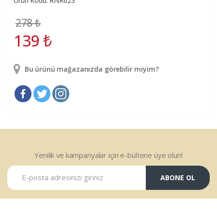
Ürün Kodu: RNR623
278
₺
139
₺
Bu ürünü mağazanızda görebilir miyim?
Yenilik ve kampanyalar için e-bültene üye olun!
ABONE OL