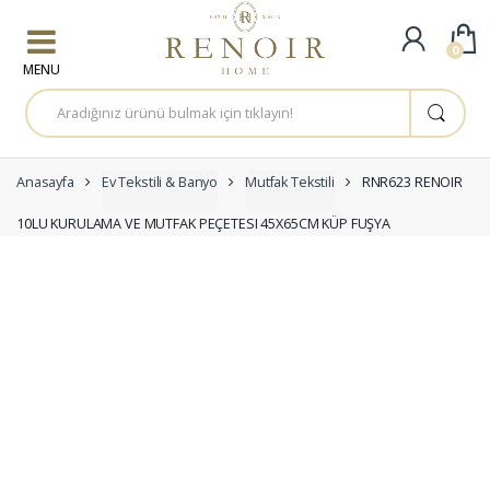
Skip to navigation
Skip to content
0
A
r
a
m
a
:
Anasayfa
Ev Tekstili & Banyo
Mutfak Tekstili
RNR623 RENOIR
10LU KURULAMA VE MUTFAK PEÇETESI 45X65CM KÜP FUŞYA