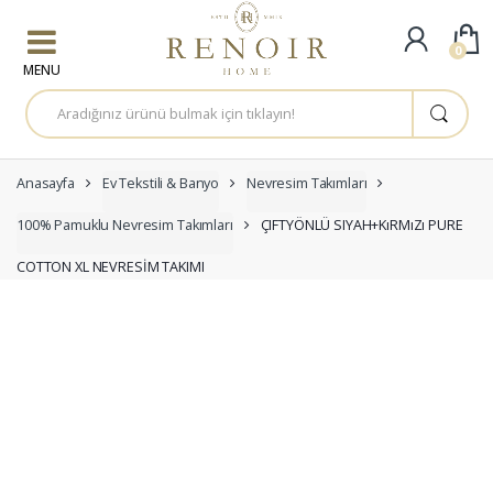
Skip to navigation
Skip to content
0
A
r
a
m
a
:
Anasayfa
Ev Tekstili & Banyo
Nevresim Takımları
100% Pamuklu Nevresim Takımları
ÇIFTYÖNLÜ SIYAH+KıRMıZı PURE
COTTON XL NEVRESİM TAKIMI