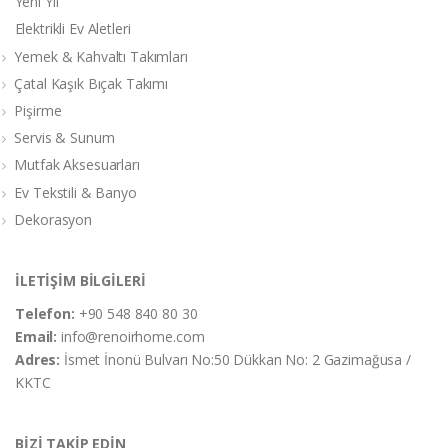
Yeni Yıl
Elektrikli Ev Aletleri
Yemek & Kahvaltı Takımları
Çatal Kaşık Bıçak Takımı
Pişirme
Servis & Sunum
Mutfak Aksesuarları
Ev Tekstili & Banyo
Dekorasyon
İLETİŞİM BİLGİLERİ
Telefon:
+90 548 840 80 30
Email:
info@renoirhome.com
Adres:
İsmet İnonü Bulvarı No:50 Dükkan No: 2 Gazimağusa /
KKTC
BİZİ TAKİP EDİN