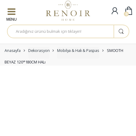
Skip to navigation
Skip to content
0
A
r
a
m
a
:
Anasayfa
Dekorasyon
Mobilya & Halı & Paspas
SMOOTH
BEYAZ 120*180CM HALı