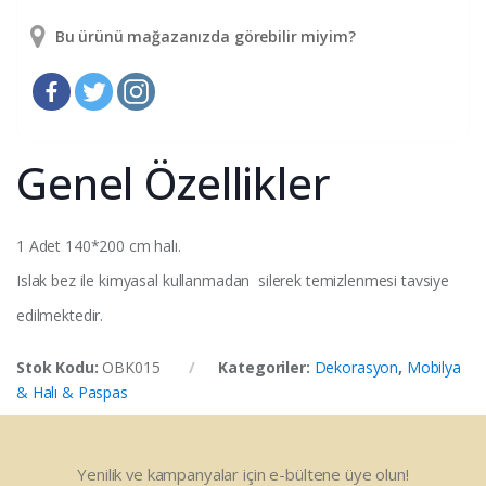
Bu ürünü mağazanızda görebilir miyim?
Genel Özellikler
1 Adet 140*200 cm halı.
Islak bez ile kimyasal kullanmadan silerek temizlenmesi tavsiye
edilmektedir.
Stok Kodu:
OBK015
Kategoriler:
Dekorasyon
,
Mobilya
& Halı & Paspas
Yenilik ve kampanyalar için e-bültene üye olun!