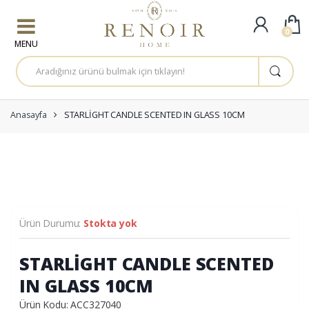
Skip to navigation
Skip to content
0
A
r
a
m
a
:
Anasayfa
STARLİGHT CANDLE SCENTED IN GLASS 10CM
Ürün Durumu:
Stokta yok
STARLİGHT CANDLE SCENTED
IN GLASS 10CM
Ürün Kodu: ACC327040