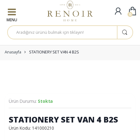
Skip to navigation
Skip to content
0
A
r
a
m
a
:
Anasayfa
STATIONERY SET VAN 4 B2S
Ürün Durumu:
Stokta
STATIONERY SET VAN 4 B2S
Ürün Kodu: 141000210