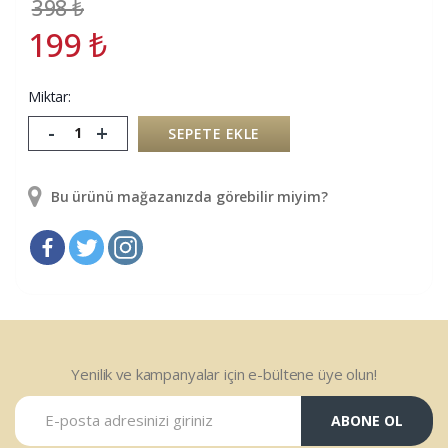
398
₺
199
₺
Miktar:
-
+
SEPETE EKLE
Bu ürünü mağazanızda görebilir miyim?
Yenilik ve kampanyalar için e-bültene üye olun!
ABONE OL