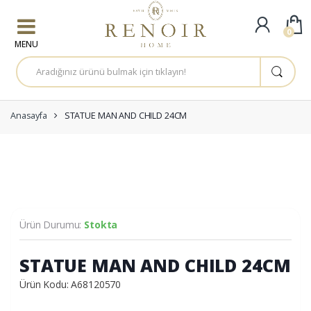
Skip to navigation
Skip to content
0
A
r
a
m
a
:
Anasayfa
STATUE MAN AND CHILD 24CM
Ürün Durumu:
Stokta
STATUE MAN AND CHILD 24CM
Ürün Kodu: A68120570