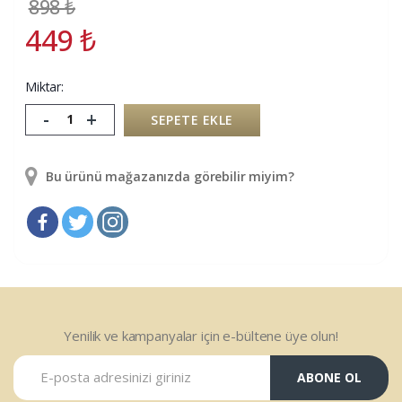
898
₺
449
₺
Miktar:
-
+
SEPETE EKLE
Bu ürünü mağazanızda görebilir miyim?
Yenilik ve kampanyalar için e-bültene üye olun!
ABONE OL