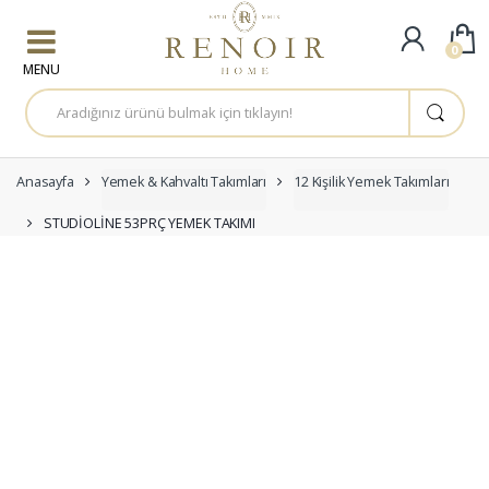
Skip to navigation
Skip to content
0
A
r
a
m
a
:
Anasayfa
Yemek & Kahvaltı Takımları
12 Kişilik Yemek Takımları
STUDİOLİNE 53PRÇ YEMEK TAKIMI