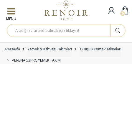
Skip to navigation
Skip to content
0
A
r
a
m
a
:
Anasayfa
Yemek & Kahvaltı Takımları
12 Kişilik Yemek Takımları
VERENA 53PRÇ YEMEK TAKIMI