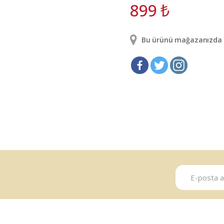
899
₺
Bu ürünü mağazanızda g