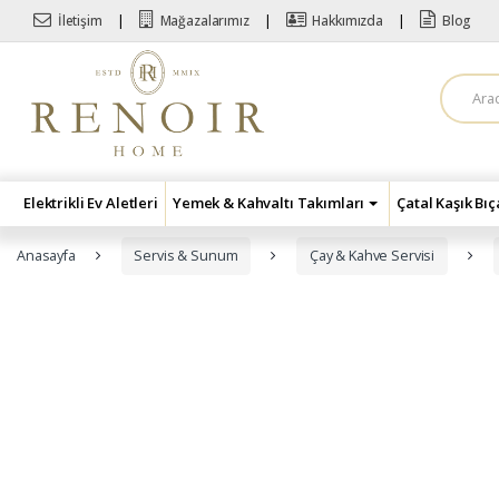
Skip to navigation
Skip to content
İletişim
Mağazalarımız
Hakkımızda
Blog
A
r
a
m
a
:
Elektrikli Ev Aletleri
Yemek & Kahvaltı Takımları
Çatal Kaşık Bı
Anasayfa
Servis & Sunum
Çay & Kahve Servisi