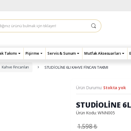
çak Takımı
Pişirme
Servis & Sunum
Mutfak Aksesuarları
Kahve Fincanları
STUDİOLİNE 6LI KAHVE FİNCAN TAKIMI
Ürün Durumu:
Stokta yok
STUDİOLİNE 6
Ürün Kodu: WNN005
1.598
₺