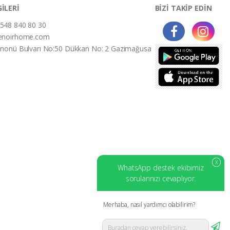
GİLERİ
BİZİ TAKİP EDİN
548 840 80 30
enoirhome.com
İnonü Bulvarı No:50 Dükkan No: 2 Gazimağusa
X
WhatsApp destek ekibimiz
sorularınızı cevaplıyor.
Merhaba, nasıl yardımcı olabilirim?