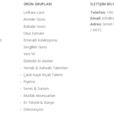
ÜRÜN GRUPLARI
İLETİŞİM BİL
Lefkara Lace
Telefon:
+90 
Email:
info@r
Anneler Günü
Adres:
İsmet 
Babalar Günü
/ KKTC
Okul Zamanı
ti
Emerald Koleksiyonu
Sevgililer Günü
Yeni Yıl
Elektrikli Ev Aletleri
Yemek & Kahvaltı Takımları
Çatal Kaşık Bıçak Takımı
Pişirme
Servis & Sunum
Mutfak Aksesuarları
Ev Tekstili & Banyo
Dekorasyon