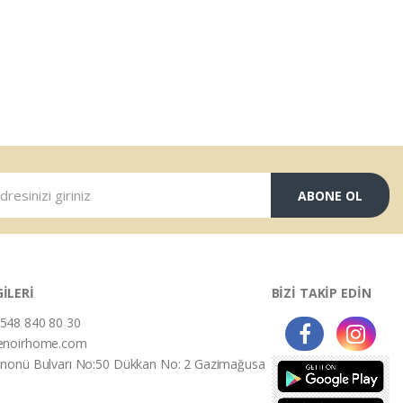
ABONE OL
GİLERİ
BİZİ TAKİP EDİN
548 840 80 30
enoirhome.com
İnonü Bulvarı No:50 Dükkan No: 2 Gazimağusa