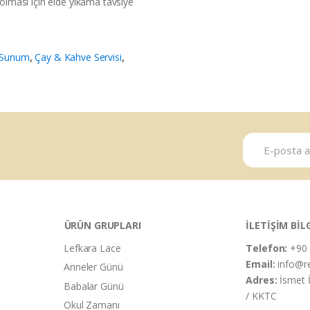
ması için elde yıkama tavsiye
 Sunum
,
Çay & Kahve Servisi
,
ÜRÜN GRUPLARI
İLETİŞİM BİL
Lefkara Lace
Telefon:
+90 
Email:
info@r
Anneler Günü
Adres:
İsmet 
Babalar Günü
/ KKTC
Okul Zamanı