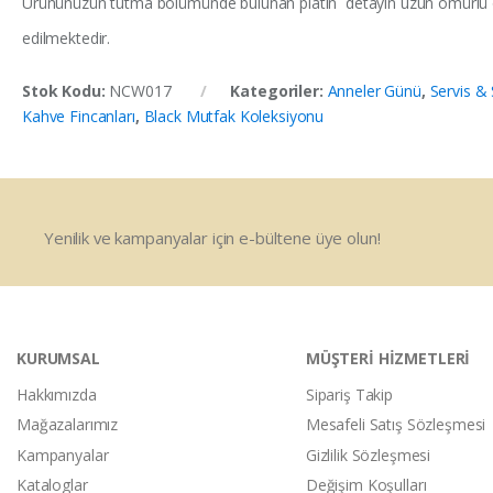
Ürününüzün tutma bölümünde bulunan platin detayın uzun ömürlü ol
edilmektedir.
Stok Kodu:
NCW017
Kategoriler:
Anneler Günü
,
Servis &
Kahve Fincanları
,
Black Mutfak Koleksiyonu
Yenilik ve kampanyalar için e-bültene üye olun!
KURUMSAL
MÜŞTERİ HİZMETLERİ
Hakkımızda
Sipariş Takip
Mağazalarımız
Mesafeli Satış Sözleşmesi
Kampanyalar
Gizlilik Sözleşmesi
Kataloglar
Değişim Koşulları