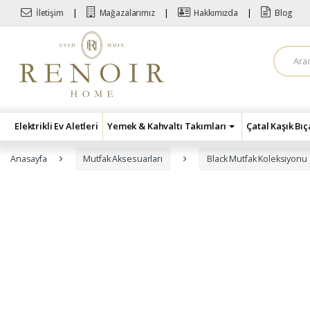
Skip to navigation
Skip to content
İletişim
Mağazalarımız
Hakkımızda
Blog
A
r
a
m
a
:
Elektrikli Ev Aletleri
Yemek & Kahvaltı Takımları
Çatal Kaşık Bı
Anasayfa
Mutfak Aksesuarları
Black Mutfak Koleksiyonu