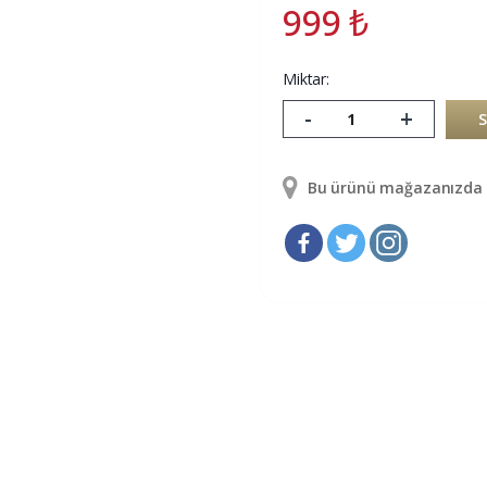
999
₺
Miktar:
-
+
Bu ürünü mağazanızda g