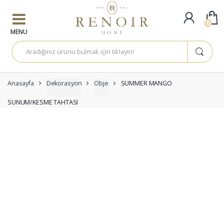
Skip to navigation
Skip to content
0
A
r
a
m
a
:
Anasayfa
Dekorasyon
Obje
SUMMER MANGO
SUNUM/KESME TAHTASI