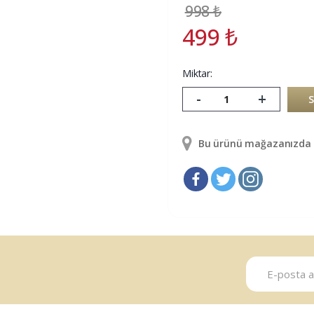
998
₺
499
₺
Miktar:
-
+
Bu ürünü mağazanızda g