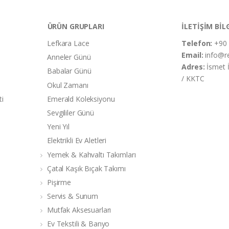
ÜRÜN GRUPLARI
İLETİŞİM BİL
Lefkara Lace
Telefon:
+90 
Email:
info@r
Anneler Günü
Adres:
İsmet 
Babalar Günü
/ KKTC
Okul Zamanı
ti
Emerald Koleksiyonu
Sevgililer Günü
Yeni Yıl
Elektrikli Ev Aletleri
Yemek & Kahvaltı Takımları
Çatal Kaşık Bıçak Takımı
Pişirme
Servis & Sunum
Mutfak Aksesuarları
Ev Tekstili & Banyo