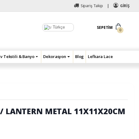
Sipariş Takip
GİRİŞ
Türkçe
SEPETIM
0
Ev Tekstili & Banyo
Dekorasyon
Blog
Lefkara Lace
// LANTERN METAL 11X11X20CM