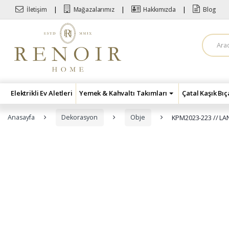
Skip to navigation
Skip to content
İletişim
Mağazalarımız
Hakkımızda
Blog
A
r
a
m
a
:
Elektrikli Ev Aletleri
Yemek & Kahvaltı Takımları
Çatal Kaşık Bı
Anasayfa
Dekorasyon
Obje
KPM2023-223 // L