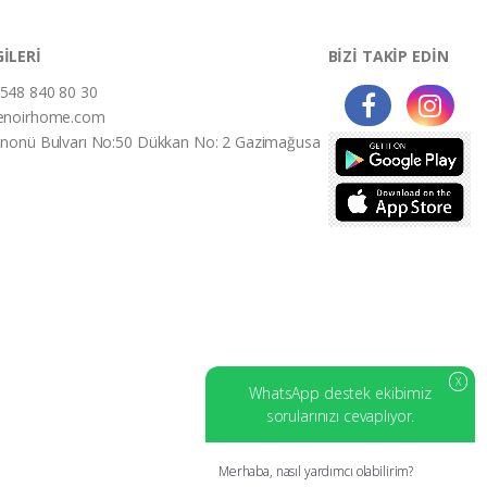
GİLERİ
BİZİ TAKİP EDİN
548 840 80 30
enoirhome.com
İnonü Bulvarı No:50 Dükkan No: 2 Gazimağusa
X
WhatsApp destek ekibimiz
sorularınızı cevaplıyor.
Merhaba, nasıl yardımcı olabilirim?