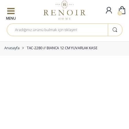
Skip to navigation
Skip to content
0
A
r
a
m
a
:
Anasayfa
TAC-2280 // BIANCA 12 CM YUVARLAK KASE