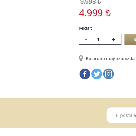
9.998
₺
4.999
₺
Miktar:
-
+
Bu ürünü mağazanızda g