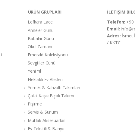
ÜRÜN GRUPLARI
İLETİŞİM BİL
Lefkara Lace
Telefon:
+90 
Email:
info@r
Anneler Günü
Adres:
İsmet 
Babalar Günü
/ KKTC
Okul Zamanı
ti
Emerald Koleksiyonu
Sevgililer Günü
Yeni Yıl
Elektrikli Ev Aletleri
Yemek & Kahvaltı Takımları
Çatal Kaşık Bıçak Takımı
Pişirme
Servis & Sunum
Mutfak Aksesuarları
Ev Tekstili & Banyo