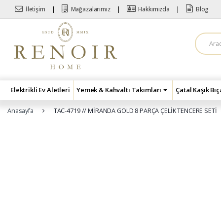
Skip to navigation
Skip to content
İletişim
Mağazalarımız
Hakkımızda
Blog
A
r
a
m
a
:
Elektrikli Ev Aletleri
Yemek & Kahvaltı Takımları
Çatal Kaşık Bı
Anasayfa
TAC-4719 // MİRANDA GOLD 8 PARÇA ÇELİK TENCERE SETİ