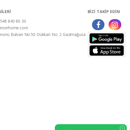
GİLERİ
BİZİ TAKİP EDİN
548 840 80 30
enoirhome.com
İnonü Bulvarı No:50 Dükkan No: 2 Gazimağusa
X