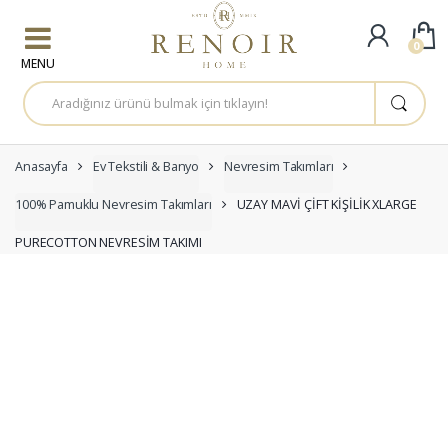
Skip to navigation
Skip to content
0
A
r
a
m
a
:
Anasayfa
Ev Tekstili & Banyo
Nevresim Takımları
100% Pamuklu Nevresim Takımları
UZAY MAVİ ÇİFT KİŞİLİK XLARGE
PURECOTTON NEVRESİM TAKIMI