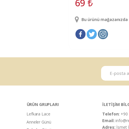
69
₺
Bu ürünü mağazanızda g
ÜRÜN GRUPLARI
İLETİŞİM BİL
Lefkara Lace
Telefon:
+90 
Email:
info@r
Anneler Günü
Adres:
İsmet 