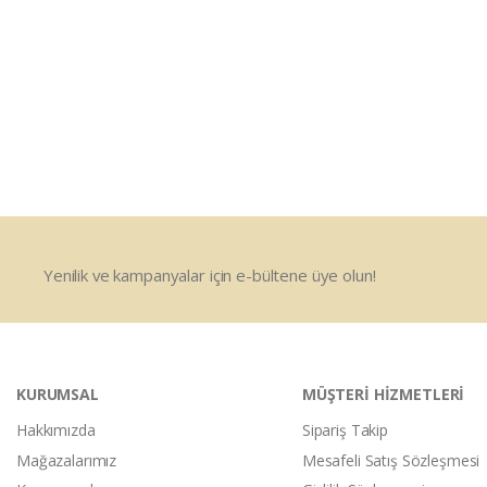
Yenilik ve kampanyalar için e-bültene üye olun!
KURUMSAL
MÜŞTERİ HİZMETLERİ
Hakkımızda
Sipariş Takip
Mağazalarımız
Mesafeli Satış Sözleşmesi