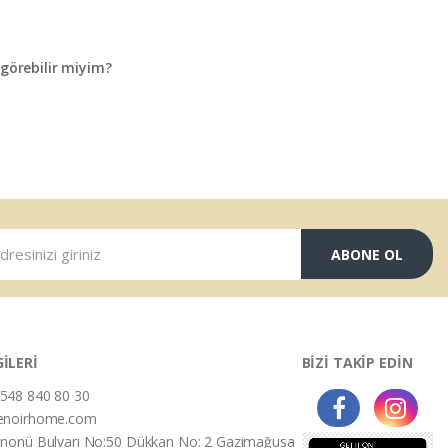
örebilir miyim?
ABONE OL
GİLERİ
BİZİ TAKİP EDİN
548 840 80 30
enoirhome.com
İnonü Bulvarı No:50 Dükkan No: 2 Gazimağusa