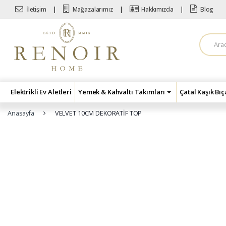
Skip to navigation
Skip to content
İletişim
Mağazalarımız
Hakkımızda
Blog
A
r
a
m
a
:
Elektrikli Ev Aletleri
Yemek & Kahvaltı Takımları
Çatal Kaşık Bı
Anasayfa
VELVET 10CM DEKORATİF TOP