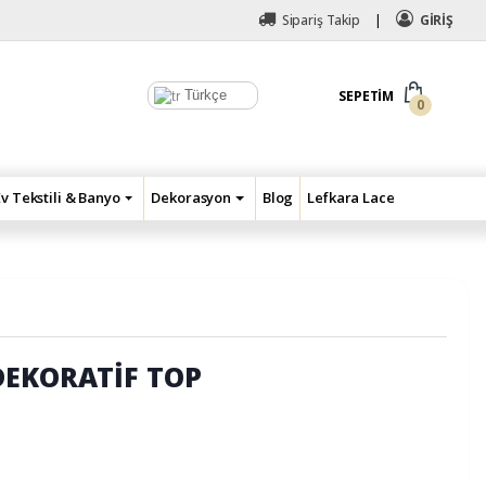
Sipariş Takip
GİRİŞ
Türkçe
SEPETIM
0
Ev Tekstili & Banyo
Dekorasyon
Blog
Lefkara Lace
DEKORATİF TOP