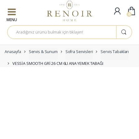
Skip to navigation
Skip to content
0
A
r
a
m
a
:
Anasayfa
Servis & Sunum
Sofra Servisleri
Servis Tabakları
VESSİA SMOOTH GRİ 26 CM 6LI ANA YEMEK TABAĞI