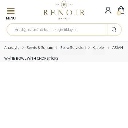
Skip to navigation
Skip to content
0
A
r
a
m
a
:
Anasayfa
Servis & Sunum
Sofra Servisleri
Kaseler
ASİAN
WHİTE BOWL WİTH CHOPSTİCKS